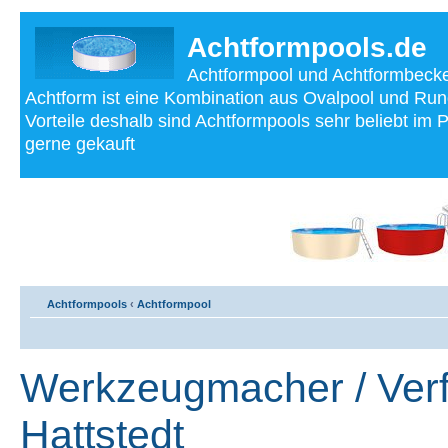
Achtformpools.de
Achtformpool und Achtformbecke
Achtform ist eine Kombination aus Ovalpool und Run
Vorteile deshalb sind Achtformpools sehr beliebt im
gerne gekauft
Achtformpools
‹
Achtformpool
Werkzeugmacher / Ver
Hattstedt