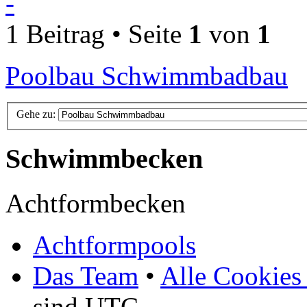
-
1 Beitrag • Seite
1
von
1
Poolbau Schwimmbadbau
Gehe zu:
Schwimmbecken
Achtformbecken
Achtformpools
Das Team
•
Alle Cookies
sind UTC