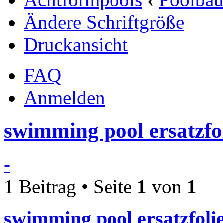
Ändere Schriftgröße
Druckansicht
FAQ
Anmelden
swimming pool ersatzfo
-
1 Beitrag • Seite
1
von
1
swimming pool ersatzfol