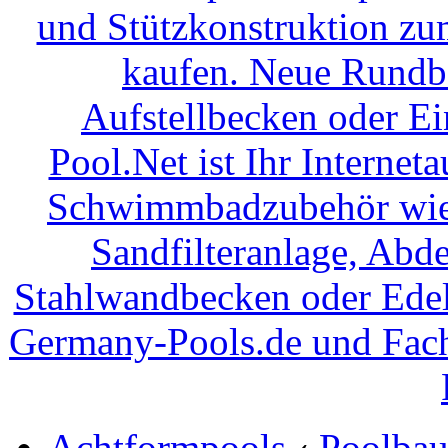
Achtformpools
‹
Poolba