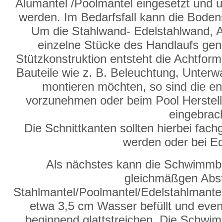
Alumantel /Poolmantel eingesetzt und 
werden. Im Bedarfsfall kann die Bode
Um die Stahlwand- Edelstahlwand, A
einzelne Stücke des Handlaufs genu
Stützkonstruktion entsteht die Achtf
Bauteile wie z. B. Beleuchtung, Unter
montieren möchten, so sind die en
vorzunehmen oder beim Pool Herstelle
eingebrac
Die Schnittkanten sollten hierbei fac
werden oder bei Ed
Als nächstes kann die Schwimmba
gleichmäßgen Abs
Stahlmantel/Poolmantel/Edelstahlmantel
etwa 3,5 cm Wasser befüllt und event
beginnend glattstreichen. Die Schw