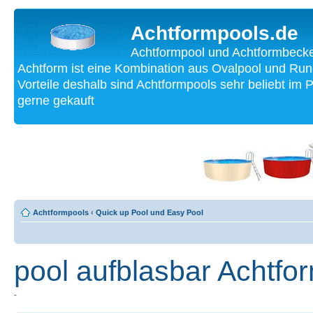
Achtformpools.de
Achtformpool und Achtformbecke
Achtform ist eine Kombination aus Ovalpool und Run
Vorteile deshalb sind Achtformpools sehr beliebt im
gerne gekauft
Achtformpools
‹
Quick up Pool und Easy Pool
pool aufblasbar Achtfo
-