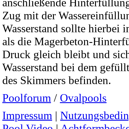
anschließende Hinterfüllun
Zug mit der Wassereinfüllu
Wasserstand sollte hierbei
als die Magerbeton-Hinterfül
Druck gleich bleibt und sic
Wasserstand bei dem gefüllte
des Skimmers befinden.
Poolforum
/
Ovalpools
Impressum
|
Nutzungsbedi
Pool Video
|
Achtformbeck