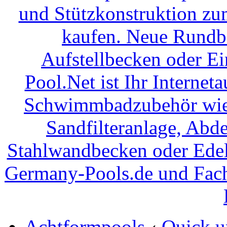
Achtformpools
‹
Quick u