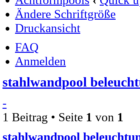
Ändere Schriftgröße
Druckansicht
FAQ
Anmelden
stahlwandpool beleuch
-
1 Beitrag • Seite
1
von
1
stahlwandpool beleuchtu