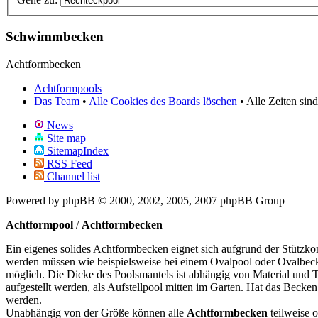
Schwimmbecken
Achtformbecken
Achtformpools
Das Team
•
Alle Cookies des Boards löschen
• Alle Zeiten si
News
Site map
SitemapIndex
RSS Feed
Channel list
Powered by phpBB © 2000, 2002, 2005, 2007 phpBB Group
Achtformpool
/
Achtformbecken
Ein eigenes solides Achtformbecken eignet sich aufgrund der Stützkon
werden müssen wie beispielsweise bei einem Ovalpool oder Ovalbeck
möglich. Die Dicke des Poolsmantels ist abhängig von Material und 
aufgestellt werden, als Aufstellpool mitten im Garten. Hat das Becke
werden.
Unabhängig von der Größe können alle
Achtformbecken
teilweise o