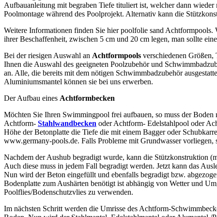
Aufbauanleitung mit begraben Tiefe tituliert ist, welcher dann wieder
Poolmontage während des Poolprojekt. Alternativ kann die Stützkonst
Weitere Informationen finden Sie hier poolfolie sand Achtformpools. 
ihrer Beschaffenheit, zwischen 5 cm und 20 cm legen, man sollte ei
Bei der riesigen Auswahl an
Achtformpools
verschiedenen Größen, T
Ihnen die Auswahl des geeigneten Poolzubehör und Schwimmbadzubehö
an. Alle, die bereits mit dem nötigen Schwimmbadzubehör ausgestatt
Aluminiumsmantel können sie bei uns erwerben.
Der Aufbau eines
Achtformbecken
Möchten Sie Ihren Swimmingpool frei aufbauen, so muss der Boden 
Achtform-
Stahlwandbecken
oder Achtform- Edelstahlpool oder Ach
Höhe der Betonplatte die Tiefe die mit einem Bagger oder Schubkar
www.germany-pools.de. Falls Probleme mit Grundwasser vorliegen, so
Nachdem der Aushub begradigt wurde, kann die Stützkonstruktion (mass
Auch diese muss in jedem Fall begradigt werden. Jetzt kann das Ausl
Nun wird der Beton eingefüllt und ebenfalls begradigt bzw. abgezo
Bodenplatte zum Aushärten benötigt ist abhängig von Wetter und Um
Poolflies/Bodenschutzvlies zu verwenden.
Im nächsten Schritt werden die Umrisse des Achtform-Schwimmbecke