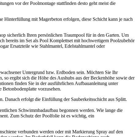
itungen vor der Poolmontage stattfinden desto geht meist die
ne Hinterfüllung mit Magerbeton erfolgen, diese Schicht kann je nach
op sicherlich Ihren persönlichen Traumpool für in den Garten. Um
h bereits im Set als Pool Komplettset mit hochwertigem Poolzubehör
gar Ersatzteile wie Stahlmantel, Edelstahlmantel oder
ewachsener Untergrund bzw. Erdboden sein. Möchten Sie Ihr
, so ergibt sich die Höhe des Aushubs aus der Beckenhöhe sowie der
onen finden Sie in der ausführlichen Aufbauanleitung unter
ne Betonbodenplatte vorzusehen.
 Danach erfolgt die Einfüllung der Sauberkeitsschicht aus Splitt.
eigentlichen Schwimmbadaufbau begonnen werden. Wie lange die
t. Zum Schutz der Poolfolie ist es wichtig, ein
nschiene verbunden werden oder mit Markierung Spray auf den