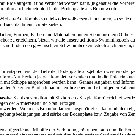
 mit Erde aufgefüllt und verdichtet werden kann. je genauer die Vorbere
ruktion auch einbetoniert in der Bodenplatte aus Beton werden.
Wird das Achtformbecken teil- oder vollversenkt im Garten, so sollte ei
nen Bauchfachmann zurate ziehen.
iefen, Formen, Farben und Materialien finden Sie in unserem Onlinesh
r zu erleichtern, bieten wir alle unsere achtform-Swimmingpools auc
et sind finden den gewünschten Schwimmbecken jedoch auch einzeln, so
nur entsprechend der Tiefe der Bodenplatte ausgehoben werden oder g
tform-Alu Becken jedoch komplett versenken und in die Erde einbauen
ren mit Schippe ausgehoben werden kann. Genaue Angaben und Informati
llten Sie einen Baufachman mit einbeziehen und ist auf jeden Fall ei
ive Stahlkonstruktion mit Sitzborden / Sitzplattform) errichtet werden.
egen der Armiereisen und Stahl erfolgen.
gen werden. Wenn das Betonfundament ausgehärtet ist, kann mit dem 
gebungsbedingungen und stärke der Bodenplatte bzw. Zugabe von Zemen
n aufgezeichnet Mithilfe der Verbindungsröhrchen kann nun die Bode