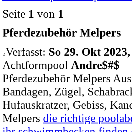
Seite
1
von
1
Pferdezubehör Melpers
Verfasst:
So 29. Okt 2023,
Achtformpool
Andre$#$
Pferdezubehör Melpers Ausst
Bandagen, Zügel, Schabrac
Hufauskratzer, Gebiss, Kand
Melpers
die richtige poola
ihr schwimmbecken finden s