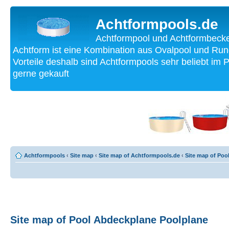
Achtformpools.de
Achtformpool und Achtformbecke
Achtform ist eine Kombination aus Ovalpool und Run
Vorteile deshalb sind Achtformpools sehr beliebt im
gerne gekauft
Achtformpools
‹
Site map
‹
Site map of Achtformpools.de
‹
Site map of Poo
Site map of Pool Abdeckplane Poolplane