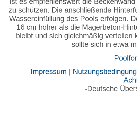
ist es empfehlenswert die Beckenwand 
zu schützen. Die anschließende Hinterf
Wassereinfüllung des Pools erfolgen. D
16 cm höher als die Magerbeton-Hinter
bleibt und sich gleichmäßig verteilen
sollte sich in etwa 
Poolfo
Impressum
|
Nutzungsbedingung
Ach
-Deutsche Über