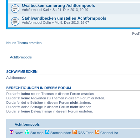
Ovalbecken sanierung Achtformpools
Achtformpool Karl » Sa 21. Dez 2013, 10:40
Stahlwandbecken umstellen Achtformpools
Achtformpool Collin » Mo 9. Dez 2013, 16:07
Poolf
Neues Thema erstellen
Achtformpools
SCHWIMMBECKEN
Achtformpool
BERECHTIGUNGEN IN DIESEM FORUM
Du darfst
keine
neuen Themen in diesem Forum erstellen.
Du darfst
keine
Antworten zu Themen in diesem Forum erstellen.
Du darfst deine Beiträge in diesem Forum
nicht
ändern.
Du darfst deine Beiträge in diesem Forum
nicht
löschen.
Du darfst
keine
Dateianhänge in diesem Forum erstellen.
Achtformpools
News
Site map
SitemapIndex
RSS Feed
Channel list