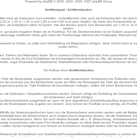
Powered by phpBB © 2000, 2002, 2005, 2007 phpBB Group
Achtformpool
/
Achtformbecken
 Mitte ideal als Gartenpool zum aufstellen - Aufstellbecken oder auch als Einbaubecken, bei dem
1,20 m, 1,25 m, 1,35 m und 1,50 m und 0,90 m ist auch möglich. Die Dicke des Poolsmantels ist
rden, als Aufstellpool mitten im Garten. Hat das Becken jedoch eine Beckentiefe von 1,50 m, so 
werden.
en, genauere Angaben finden sie im Poolshop. Für die Stützkonstruktion ist ein Graben auszuheben
oolmontage stattfinden desto geht meist die Poolmontage während des Poolprojekt. Alternativ ka
llversenkt im Garten, so sollte eine Hinterfüllung mit Magerbeton erfolgen, diese Schicht kann j
zurate ziehen.
n, Farben und Materialien finden Sie in unserem Onlineshop sicherlich Ihren persönlichen Tra
 bereits im Set als Pool Komplettset mit hochwertigem Poolzubehör an. Alle, die bereits mit
inzeln, sogar Ersatzteile wie Stahlmantel, Edelstahlmantel oder Aluminiumsmantel können sie bei
Der Aufbau eines
Achtformbecken
r Tiefe der Bodenplatte ausgehoben werden oder gewachsener Untergrund bzw. Erdboden sein. 
e Höhe des Aushubs aus der Beckenhöhe sowie der Höhe der Betonplatte die Tiefe die mit ein
ww.germany-pools.de. Falls Probleme mit Grundwasser vorliegen, sollten Sie einen Baufachman mi
mit Sitzborden / Sitzplattform) errichtet werden. Danach erfolgt die Einfüllung der Sauberkeits
der Armiereisen und Stahl erfolgen.
 das Betonfundament ausgehärtet ist, kann mit dem eigentlichen Schwimmbadaufbau begonnen we
der Bodenplatte bzw. Zugabe von Zement. Zum Schutz der Poolfolie ist es wichtig, ein Poolfli
Mithilfe der Verbindungsröhrchen kann nun die Bodenschiene verbunden werden oder mit Markier
Bedarfsfall kann die Bodenschiene auch entsprechend eingekürzt werden. Um die Stahlwand- Ede
form des Schwimmbeckens. Wenn Sie noch weitere Bauteile wie z. B. Beleuchtung, Unterwassersc
auseitig vorzunehmen oder beim Pool Hersteller anfragen ob diese direkt bei der Produktion eing
n sollten hierbei fachgerecht zum Schutz vor Korrosionen versiegelt werden oder bei Edelstahl di
bstand der Schweißnaht zum Stahlmantel/Poolmantel/Edelstahlmantel/Alumantel zu achten ist. N