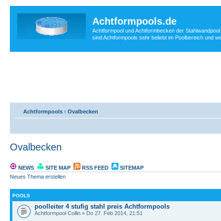
Achtformpools.de
Achtformpool und Achtformbecken der Stahlwandpool i
sind Achtformpools sehr beliebt im Poolbereich und w
Achtformpools
‹
Ovalbecken
Ovalbecken
NEWS
SITE MAP
RSS FEED
SITEMAP
Neues Thema erstellen
POOLS
poolleiter 4 stufig stahl preis Achtformpools
Achtformpool Collin » Do 27. Feb 2014, 21:51