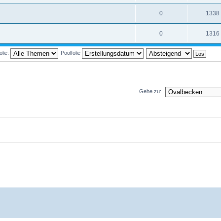
0
1338
0
1316
olie:
Poolfolie
Gehe zu: