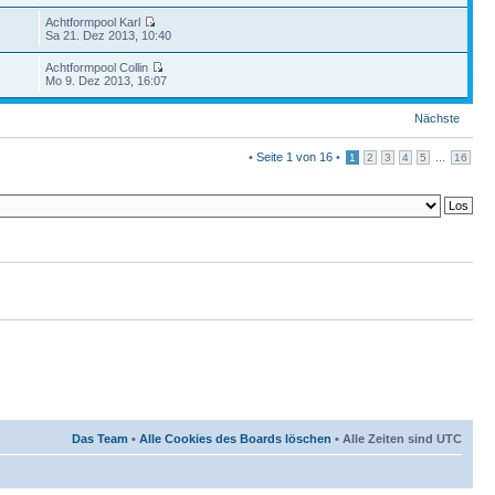
Achtformpool Karl
Sa 21. Dez 2013, 10:40
Achtformpool Collin
Mo 9. Dez 2013, 16:07
Nächste
•
Seite
1
von
16
•
...
1
2
3
4
5
16
Das Team
•
Alle Cookies des Boards löschen
• Alle Zeiten sind UTC