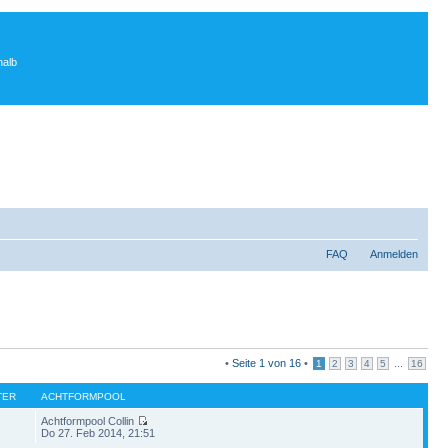
halb
FAQ
Anmelden
•
Seite
1
von
16
•
...
1
2
3
4
5
16
TER
ACHTFORMPOOL
Achtformpool Collin
2
Do 27. Feb 2014, 21:51