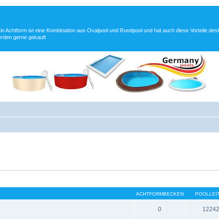
n Achtform ist eine Kombination aus Ovalpool und Rundpool und hat auch diese Vorteile des
erden gerne gekauft
ACHTFORMBECKEN
POOLLEI
0
1224