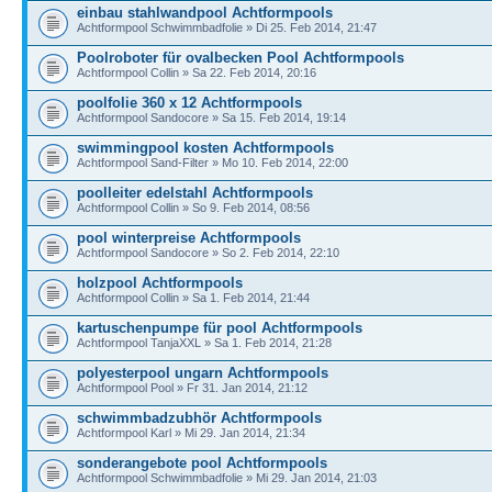
einbau stahlwandpool Achtformpools
Achtformpool Schwimmbadfolie » Di 25. Feb 2014, 21:47
Poolroboter für ovalbecken Pool Achtformpools
Achtformpool Collin » Sa 22. Feb 2014, 20:16
poolfolie 360 x 12 Achtformpools
Achtformpool Sandocore » Sa 15. Feb 2014, 19:14
swimmingpool kosten Achtformpools
Achtformpool Sand-Filter » Mo 10. Feb 2014, 22:00
poolleiter edelstahl Achtformpools
Achtformpool Collin » So 9. Feb 2014, 08:56
pool winterpreise Achtformpools
Achtformpool Sandocore » So 2. Feb 2014, 22:10
holzpool Achtformpools
Achtformpool Collin » Sa 1. Feb 2014, 21:44
kartuschenpumpe für pool Achtformpools
Achtformpool TanjaXXL » Sa 1. Feb 2014, 21:28
polyesterpool ungarn Achtformpools
Achtformpool Pool » Fr 31. Jan 2014, 21:12
schwimmbadzubhör Achtformpools
Achtformpool Karl » Mi 29. Jan 2014, 21:34
sonderangebote pool Achtformpools
Achtformpool Schwimmbadfolie » Mi 29. Jan 2014, 21:03