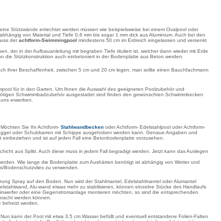
 keine Stützwände erriechtet werden müssen wie beispielsweise bei einem Ovalpool oder
 abhängig von Material und Tiefe 0,6 mm bis sogar 1 mm dick aus Aluminium. Auch bei den
muss der
achtform-Swimmingpool
mindestens 50 cm im Erdreich eingelassen und versenkt
, der in der Aufbauanleitung mit begraben Tiefe tituliert ist, welcher dann wieder mit Erde
nn die Stützkonstruktion auch einbetoniert in der Bodenplatte aus Beton werden.
e nach ihrer Beschaffenheit, zwischen 5 cm und 20 cm legen, man sollte einen Bauchfachmann
umpool für in den Garten. Um Ihnen die Auswahl des geeigneten Poolzubehör und
 dem nötigen Schwimmbadzubehör ausgestattet sind finden den gewünschten Schwimmbecken
 uns erwerben.
Möchten Sie Ihr Achtform-
Stahlwandbecken
oder Achtform- Edelstahlpool oder Achtform-
em Bagger oder Schubkarren mit Schippe ausgehoben werden kann. Genaue Angaben und
t einbeziehen und ist auf jeden Fall eine Betonbodenplatte vorzusehen.
schicht aus Splitt. Auch diese muss in jedem Fall begradigt werden. Jetzt kann das Auslegen
rden. Wie lange die Bodenplatte zum Aushärten benötigt ist abhängig von Wetter und
es/Bodenschutzvlies zu verwenden.
ung Spray auf den Boden. Nun wird der Stahlmantel, Edelstahlmantel oder Alumantel
lstahlwand, Alu-wand etwas mehr zu stabilisieren, können einzelne Stücke des Handlaufs
heinwerfer oder eine Gegenstromanlage montieren möchten, so sind die entsprechenden
ebracht werden können.
e beheizt werden.
un kann der Pool mit etwa 3,5 cm Wasser befüllt und eventuell entstandene Folien-Falten