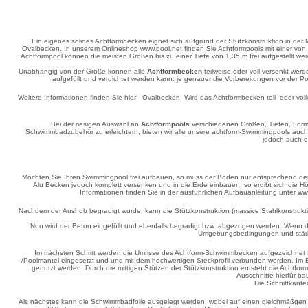
Ein eigenes solides Achtformbecken eignet sich aufgrund der Stützkonstruktion in der
Ovalbecken. In unserem Onlineshop www.pool.net finden Sie Achtformpools mit einer von 
Achtformpool können die meisten Größen bis zu einer Tiefe von 1,35 m frei aufgestellt we
Unabhängig von der Größe können alle
Achtformbecken
teilweise oder voll versenkt werd
aufgefüllt und verdichtet werden kann. je genauer die Vorbereitungen vor der P
Weitere Informationen finden Sie hier - Ovalbecken. Wird das Achtformbecken teil- oder vo
Bei der riesigen Auswahl an
Achtformpools
verschiedenen Größen, Tiefen, Forme
Schwimmbadzubehör zu erleichtern, bieten wir alle unsere achtform-Swimmingpools auch
jedoch auch e
Möchten Sie Ihren Swimmingpool frei aufbauen, so muss der Boden nur entsprechend de
Alu Becken jedoch komplett versenken und in die Erde einbauen, so ergibt sich di
Informationen finden Sie in der ausführlichen Aufbauanleitung unter w
Nachdem der Aushub begradigt wurde, kann die Stützkonstruktion (massive Stahlkonstruktion 
Nun wird der Beton eingefüllt und ebenfalls begradigt bzw. abgezogen werden. Wenn
Umgebungsbedingungen und stärke 
Im nächsten Schritt werden die Umrisse des Achtform-Schwimmbecken aufgezeichnet 
/Poolmantel eingesetzt und und mit dem hochwertigen Steckprofil verbunden werden. Im 
genutzt werden. Durch die mittigen Stützen der Stützkonstruktion entsteht die Acht
Ausschnitte hierfür b
Die Schnittkante
Als nächstes kann die Schwimmbadfolie ausgelegt werden, wobei auf einen gleichmäßgen A