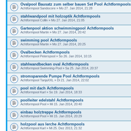
Ovalpool Bausatz zum selber bauen Set Pool Achtformpools
Achtformpool Sandocore » Mo 27. Jan 2014, 21:28
stahlwandpool mit holzoptik Achtformpools
Achtformpool Collin » Mo 27. Jan 2014, 21:05
Gartenpool aktion schwimmingpool Achtformpools
Achtformpool Martin » Mo 27. Jan 2014, 20:42
swimming pool Achtformpools
Achtformpool Martin » Mo 27. Jan 2014, 20:25
Ovalbecken Achtformpools
Achtformpool Peterspool » So 26. Jan 2014, 10:15
stahlwandbecken oval Achtformpools
Achtformpool Swimming-Pool » Sa 25. Jan 2014, 20:37
stromsparende Pumpe Pool Achtformpools
Achtformpool TanjaXXL » Di 21. Jan 2014, 22:02
pool mit dach Achtformpools
Achtformpool Karl » So 19. Jan 2014, 18:33
poolleiter edelstahl Achtformpools
Achtformpool Pool » Mi 15. Jan 2014, 20:40
einbau holztreppe Achtformpools
Achtformpool Pool » Mi 15. Jan 2014, 20:29
holzpool aus lerche Achtformpools
Achtformpool Karl » Mi 25. Dez 2013, 21:32