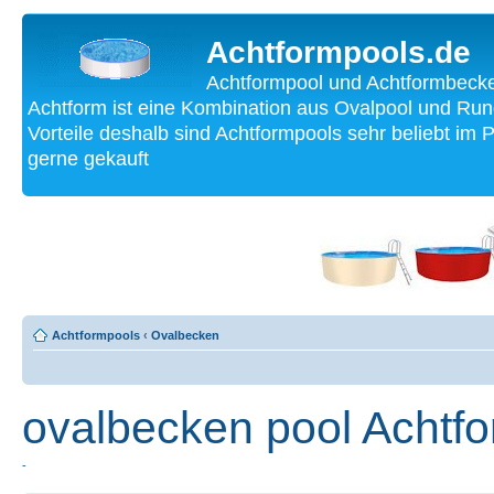
Achtformpools.de
Achtformpool und Achtformbecke
Achtform ist eine Kombination aus Ovalpool und Run
Vorteile deshalb sind Achtformpools sehr beliebt im
gerne gekauft
Achtformpools
‹
Ovalbecken
ovalbecken pool Achtf
-