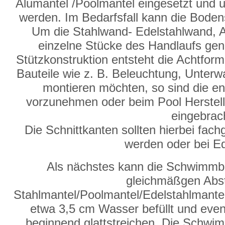
Alumantel /Poolmantel eingesetzt und 
werden. Im Bedarfsfall kann die Bode
Um die Stahlwand- Edelstahlwand, A
einzelne Stücke des Handlaufs genu
Stützkonstruktion entsteht die Achtf
Bauteile wie z. B. Beleuchtung, Unter
montieren möchten, so sind die en
vorzunehmen oder beim Pool Herstelle
eingebrac
Die Schnittkanten sollten hierbei fac
werden oder bei Ed
Als nächstes kann die Schwimmba
gleichmäßgen Abs
Stahlmantel/Poolmantel/Edelstahlmantel
etwa 3,5 cm Wasser befüllt und event
beginnend glattstreichen. Die Schw